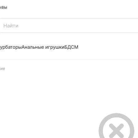
ывы
урбаторы
Анальные игрушки
БДСМ
гие